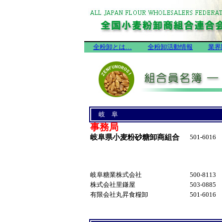
全粉卸とは…
全粉卸活動情報
業界
岐 阜
事務局
岐阜県小麦粉砂糖卸商組合
501-6016
岐阜糖業株式会社
500-8113
株式会社里鎌屋
503-0885
有限会社丸昇食糧卸
501-6016