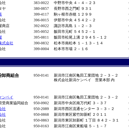
会社
383-0022
中野市中央 ４－４－２３
タヤ
380-0857
長野市西之門町 ９３１
喜
399-4117
駒ヶ根市赤穂 １２９９
会社
396-0015
伊那市中央 ４５４２－２
屋商店
392-0022
諏訪市高島 １－２－３
会社
395-0052
飯田市元町 ５４５２－１
屋
395-0811
飯田市松尾上溝 ２９４５－１２
株式会社
390-0832
松本市南松本 １－１３－１４
会社
399-0004
松本市市場 ２－１６
粉卸商組合
950-0141
新潟市江南区亀田工業団地 ２－３－２
株式会社新潟ケンベイ 営業本部 内
ケンベイ
950-0141
新潟市江南区亀田工業団地 ２－３－２
荷受商業協同組合
950-0902
新潟市中央区南万代町 ３－３７
会社
950-2089
新潟市西区流通センター ３－３－２
会社
950-0868
新潟市東区紫竹卸新町 ２０１１
会社
950-0863
新潟市東区卸新町 １丁目 ８４２－３１
会社
950-0163
新潟市江南区東船場 ５－１－７