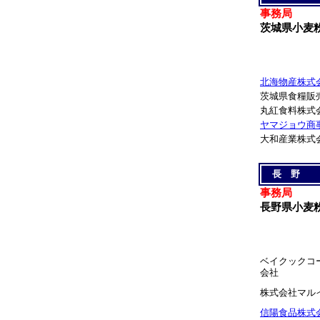
事務局
茨城県小麦
北海物産株式
茨城県食糧販
丸紅食料株式
ヤマジョウ商
大和産業株式
長 野
事務局
長野県小麦
ベイクックコ
会社
株式会社マル
信陽食品株式