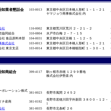
粉卸業者懇話会
103-0013
東京都中央区日本橋人形町 １－１－２１
ヤマジョウ商事株式会社 内
会社
116-0002
東京都荒川区荒川 ２－２１－２
売協同組合
310-0804
水戸市白梅 ２－７－１５
会社 食品原料本部
104-0031
東京都中央区京橋 １－１２－５
事株式会社
103-0013
東京都中央区日本橋人形町 １－１－２１
会社 東京支店
103-0014
東京都中央区日本橋蛎殻町 １－３０－１
粉卸商組合
399-4117
駒ヶ根市赤穂 １２９９番地
株式会社伊勢喜 内
ーポレーション株式
381-0023
長野市風間 ２４５２
長野市若穂川田字外新田 ３８００－１２－
イチ産商
381-0192
1
会社
381-0035
長野市北条町 ２６