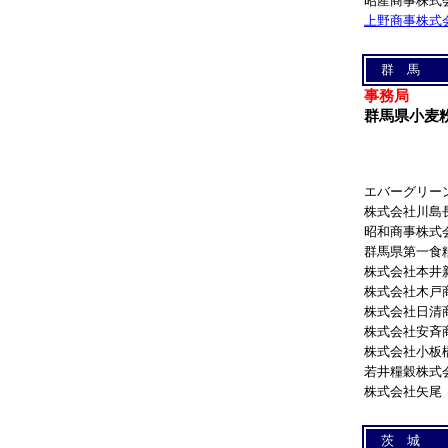
昭産商事株式
上野商事株式
群 馬
事務局
群馬県小麦
エバーグリー
株式会社川島
昭和商事株式
群馬県第一食
株式会社本井
株式会社木戸
株式会社日清
株式会社安斉
株式会社小板
若井糧穀株式
株式会社矢尾
茨 城