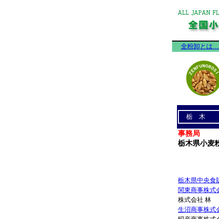
全粉卸とは…
栃 木
事務局
栃木県小麦
栃木県中央食
関東商事株式
株式会社 林
生沼商事株式