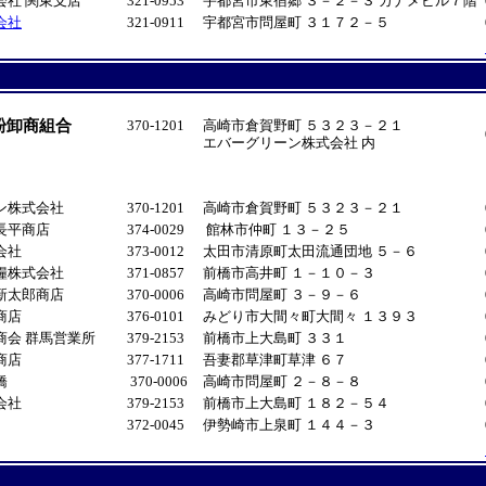
会社 関東支店
321-0953
宇都宮市東宿郷 ３－２－３ カナメビル７階
会社
321-0911
宇都宮市問屋町 ３１７２－５
粉卸商組合
370-1201
高崎市倉賀野町 ５３２３－２１
エバーグリーン株式会社 内
ン株式会社
370-1201
高崎市倉賀野町 ５３２３－２１
長平商店
374-0029
館林市仲町 １３－２５
会社
373-0012
太田市清原町太田流通団地 ５－６
糧株式会社
371-0857
前橋市高井町 １－１０－３
新太郎商店
370-0006
高崎市問屋町 ３－９－６
商店
376-0101
みどり市大間々町大間々 １３９３
商会 群馬営業所
379-2153
前橋市上大島町 ３３１
商店
377-1711
吾妻郡草津町草津 ６７
橋
370-0006
高崎市問屋町 ２－８－８
会社
379-2153
前橋市上大島町 １８２－５４
372-0045
伊勢崎市上泉町 １４４－３