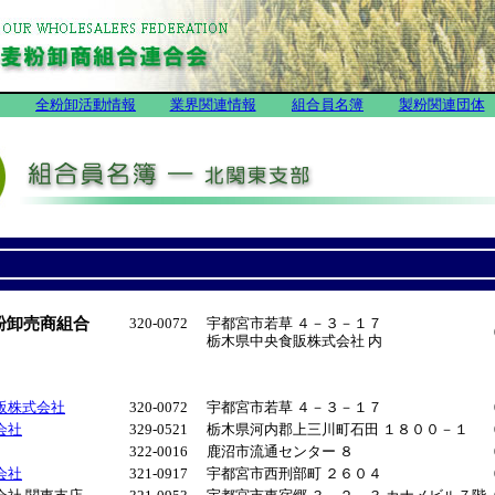
全粉卸活動情報
業界関連情報
組合員名簿
製粉関連団体
粉卸売商組合
320-0072
宇都宮市若草 ４－３－１７
栃木県中央食販株式会社 内
販株式会社
320-0072
宇都宮市若草 ４－３－１７
会社
329-0521
栃木県河内郡上三川町石田 １８００－１
322-0016
鹿沼市流通センター ８
会社
321-0917
宇都宮市西刑部町 ２６０４